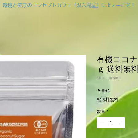
​環境と健康のコンセプトカフェ『双六問屋』によォーこそ！
有機ココナ
ｇ 送料無
SKU： sco001
価
￥864
格
配送料無料
数量
*