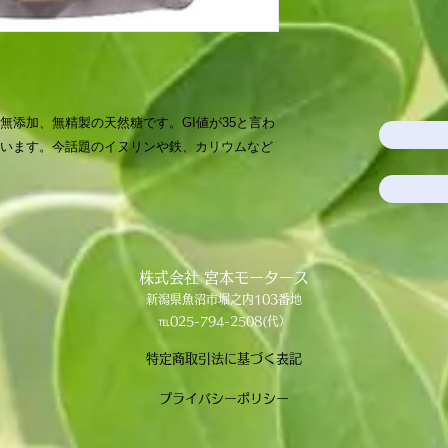
無添加、無精製の天然糖です。GI値が35と言わ
います。今話題のイヌリンや鉄、カリウムなど
株式会社 宮本モータース
新潟県魚沼市堀之内103番地
​℡025-794-2508(代）
特定商取引法に基づく表記
プライバシーポリシー