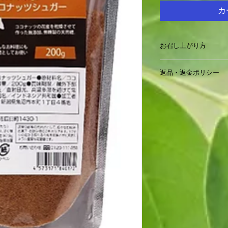
カ
お召し上がり方
味にクセがないので
返品・返金ポリシー
をはじめいろいろな
す。
・商品到着後7日以
下さい。それ以降は
ねますのでご了承く
・お客様のご都合に
担いただきます。
・不良品や誤品配送
換は、返品送料当社