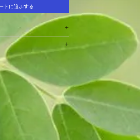
ートに追加する
、通常の砂糖の代わりに和食や煮物
料理においしくご利用いただけま
内にメールまたはお電話にてご連絡
返品・交換のご要望はお受けできか
ださい。
よる返品は、返送料や手数料をご負
など、弊社の不手際による返品・交
負担とさせていただきます。